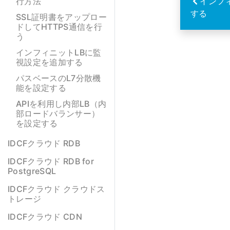
行方法
インフ
する
SSL証明書をアップロー
ドしてHTTPS通信を行
う
インフィニットLBに監
視設定を追加する
パスベースのL7分散機
能を設定する
APIを利用し内部LB（内
部ロードバランサー）
を設定する
IDCFクラウド RDB
IDCFクラウド RDB for
PostgreSQL
IDCFクラウド クラウドス
トレージ
IDCFクラウド CDN