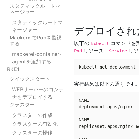
スタティックルートマ
ネージャー
スタティックルートマ
デプロイされ
ネージャー
MackerelでPodを監視
以下の
コマンドを
する
kubectl
リソース、
リソ
Pod
Service
mackerel-container-
agentを追加する
RKE1
クイックスタート
実行結果は以下の通りです
WEBサーバーのコンテ
ナをデプロイする
クラスター
deployment.apps/nginx  
クラスターの作成
クラスターの有効化
replicaset.apps/nginx-6
クラスターの操作