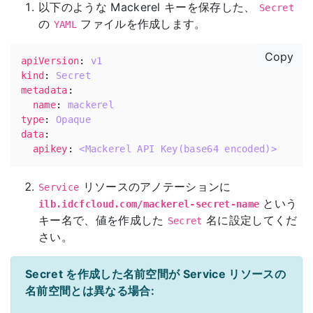
以下のような Mackerel キーを保存した、
Secret
の
ファイルを作成します。
YAML
Copy
apiVersion
:
v1
kind
:
Secret
metadata
:
name
:
mackerel
type
:
Opaque
data
:
apikey
:
<Mackerel API Key(base64 encoded)>
リソースのアノテーションに
Service
という
ilb.idcfcloud.com/mackerel-secret-name
キー名で、値を作成した
名に設定してくだ
Secret
さい。
Secret を作成した名前空間が Service リソースの
名前空間とは異なる場合: