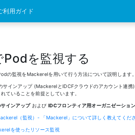
 ご利用ガイド
elでPodを監視する
Podの監視をMackerelを用いて行う方法について説明します
のサインアップ (MackerelとIDCFクラウドのアカウント連携
されていることを前提としています。
へのサインアップ
および
IDCフロンティア用オーガニゼーショ
| Mackerel（監視）- 「Mackerel」について詳しく教えてく
ckerelを使ったリソース監視