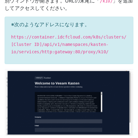
別ウィンドウが開きます。URLの末尾に「
」を追加
/k10/
してアクセスしてください。
※次のようなアドレスになります。
https://container.idcfcloud.com/k8s/clusters/
[Cluster ID]/api/v1/namespaces/kasten-
io/services/http:gateway:80/proxy/k10/