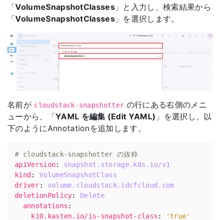
「
VolumeSnapshotClasses
」と入力し、検索結果から
「
VolumeSnapshotClasses
」を選択します。
名前が
の行にある右側のメニ
cloudstack-snapshotter
ューから、「
YAML を編集 (Edit YAML)
」を選択し、以
下のようにAnnotationを追加します。
# cloudstack-snapshotter の抜粋
apiVersion
:
snapshot.storage.k8s.io/v1
kind
:
VolumeSnapshotClass
driver
:
volume.cloudstack.idcfcloud.com
deletionPolicy
:
Delete
annotations
:
k10.kasten.io/is-snapshot-class
:
'true'