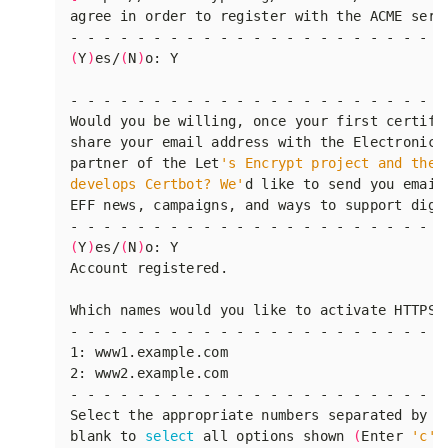
(
Y
)
es/
(
N
)
partner of the Let
develops Certbot? We'
(
Y
)
es/
(
N
)
Which names would you like to activate HTTPS 
blank to 
select
 all options shown 
(
Enter 
'c'
 