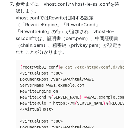
参考までに、vhost.confとvhost-le-ssl.confを確
認します。
vhost.confではRewriteに関する設定
（「RewriteEngine」「RewriteCond」
「RewriteRule」の行）が追加され、vhost-le-
ssl.confでは、証明書（cert.pem）、中間証明書
（chain.pem）、秘密鍵（privkey.pem）が設定さ
れたことが分かります。
[
root@web01 conf
]
# cat /etc/httpd/conf.d/vhos
RewriteCond %
{
SERVER_NAME
}
=
RewriteRule ^ https://%
{
SERVER_NAME
}
%
{
REQUEST