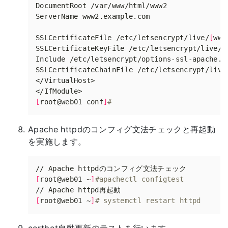
SSLCertificateFile /etc/letsencrypt/live/
[
www
SSLCertificateKeyFile /etc/letsencrypt/live/
[
SSLCertificateChainFile /etc/letsencrypt/live
[
root@web01 conf
]
#
Apache httpdのコンフィグ文法チェックと再起動
を実施します。
[
root@web01 ~
]
#apachectl configtest
[
root@web01 ~
]
# systemctl restart httpd