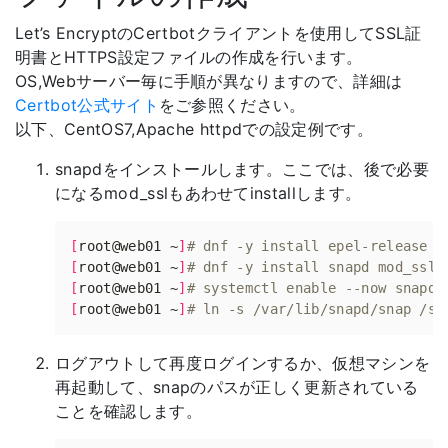
Let’s EncryptのCertbotクライアントを使用してSSL証
明書とHTTPS設定ファイルの作成を行います。
OS,Webサーバー毎に手順が異なりますので、詳細は
Certbot公式サイト
をご参照ください。
以下、CentOS7,Apache httpdでの設定例です。
snapdをインストールします。ここでは、後で必要
になるmod_sslもあわせてinstallします。
[
root@web01 ~
]
# dnf -y install epel-release
[
root@web01 ~
]
# dnf -y install snapd mod_ssl
[
root@web01 ~
]
# systemctl enable --now snapd.
[
root@web01 ~
]
# ln -s /var/lib/snapd/snap /sn
ログアウトして再度ログインするか、仮想マシンを
再起動して、snapのパスが正しく更新されている
ことを確認します。