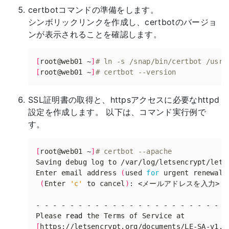
certbotコマンドの準備をします。
シンボリックリンクを作成し、certbotのバージョ
ンが表示されることを確認します。
[
root@web01 ~
]
# ln -s /snap/bin/certbot /usr/
[
root@web01 ~
]
# certbot --version
SSL証明書の取得と、httpsアクセスに必要なhttpd
設定を作成します。 以下は、コマンド実行例で
す。
[
root@web01 ~
]
# certbot --apache
Enter email address 
(
used 
for
 urgent renewal 
(
Enter 
'c'
 to cancel
)
Please 
read
[
https://letsencrypt.org/documents/LE-SA-v1.2