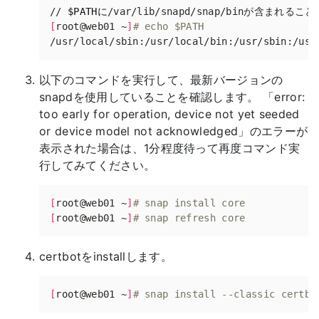
// 
$PATHに
[
root@web01 ~
]
# echo $PATH
以下のコマンドを実行して、最新バージョンの
snapdを使用していることを確認します。 「error:
too early for operation, device not yet seeded
or device model not acknowledged」のエラーが
表示された場合は、1分程度待って再度コマンド実
行してみてください。
[
root@web01 ~
]
# snap install core
[
root@web01 ~
]
# snap refresh core
certbotをinstallします。
[
root@web01 ~
]
# snap install --classic certbo