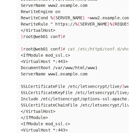
RewriteCond %
{
SERVER_NAME
}
=
RewriteRule ^ https://%
{
SERVER_NAME
}
%
{
REQUEST
[
root@web01 conf
]
#
[
root@web01 conf
]
# cat /etc/httpd/conf.d/vhos
SSLCertificateFile /etc/letsencrypt/live/
[
www
SSLCertificateKeyFile /etc/letsencrypt/live/
[
SSLCertificateChainFile /etc/letsencrypt/live