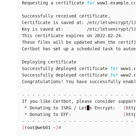
Requesting a certificate 
for
Certificate is saved at: /etc/letsencrypt/liv
Key is saved at:         /etc/letsencrypt/liv
Certbot has 
set
Successfully deployed certificate 
for
Successfully deployed certificate 
for
Congratulations! You have successfully enable
 * Donating to ISRG / Let
'
s Encrypt:   
[
https
 * Donating to EFF:                    
[
https
[
root@web01 ~
]
#