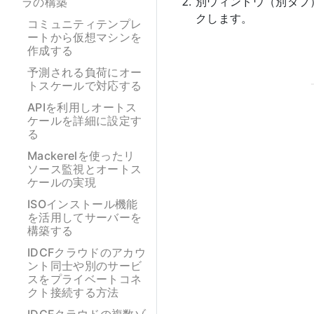
別ウィンドウ（別タブ）
ラの構築
クします。
コミュニティテンプレ
ートから仮想マシンを
作成する
予測される負荷にオー
トスケールで対応する
APIを利用しオートス
ケールを詳細に設定す
る
Mackerelを使ったリ
ソース監視とオートス
ケールの実現
ISOインストール機能
を活用してサーバーを
構築する
IDCFクラウドのアカウ
ント同士や別のサービ
スをプライベートコネ
クト接続する方法