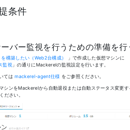
前提条件
relでサーバー監視を行うための準備を行
トを構築したい（Web2台構成）
」で作成した仮想マシンに
ース監視
」の通りにMackerelの監視設定を行います。
については
mackerel-agent仕様
をご参照ください。
マシンをMackerelから自動退役または自動ステータス変更
ください。