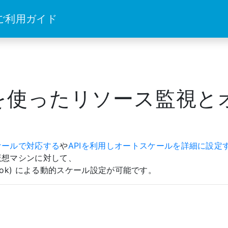
 ご利用ガイド
relを使ったリソース監視
ケールで対応する
や
APIを利用しオートスケールを詳細に設定
仮想マシンに対して、
hook) による動的スケール設定が可能です。