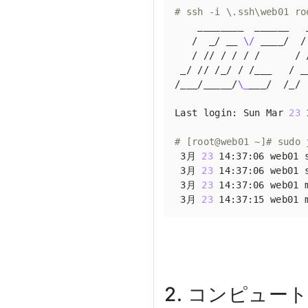
# ssh -i \.ssh\web01
   /  _/ __ 
\/
 ____/  /
   / // / / / /      / 
/___/_____/
\_
___/  /_/ 
Last login: Sun Mar 
23
 
# [root@web01 ~]# sudo 
 3月 
23
 14:37:06 web01 
 3月 
23
 14:37:06 web01 
 3月 
23
 14:37:06 web01 
 3月 
23
 14:37:15 web01 
2. コンピュー