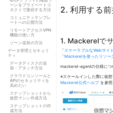
IDCFクラウドの複数ゾ
ーンをプライベートコ
2. 利用する
ネクトで接続する方法
コミュニティテンプレ
ートへの公開方法
リモートアクセスVPN
機能の使い方
1. Macke
ゾーン追加の方法
「
スケーラブルなWebサイ
データ管理とセキュリ
ティ
「
Mackerelを使ったリソ
データディスクの追
mackerel-agentの仕様
加・アタッチ方法
クラウドコンソールと
※スケールインした際に仮想
APIのセキュリティを
Mackerel公式ヘルプ
を参照
高めたい
スナップショットから
仮想マシン作成方法
スナップショットの作
成方法