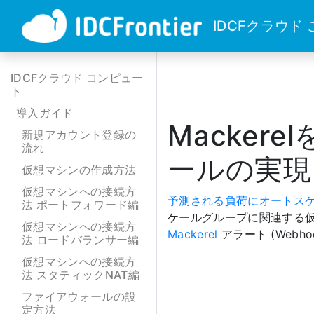
IDCFクラウド
IDCFクラウド コンピュー
ト
導入ガイド
Macke
新規アカウント登録の
流れ
ールの実現
仮想マシンの作成方法
仮想マシンへの接続方
予測される負荷にオートス
法 ポートフォワード編
ケールグループに関連する
仮想マシンへの接続方
Mackerel
アラート (Web
法 ロードバランサー編
仮想マシンへの接続方
法 スタティックNAT編
ファイアウォールの設
定方法