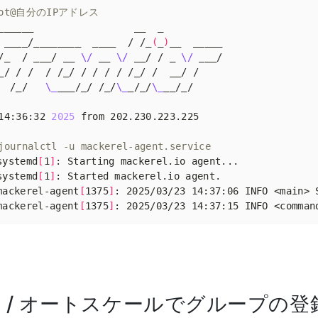
 root@自分のIPアドレス
 ____/________  ____  / /_
(
_
)
/_  / ___/ __ 
\/
 __ 
\/
 __/ / _ 
\/
  /_/   
\_
___/_/ /_/
\_
_/_/
\_
14:36:32 
2025
journalctl -u mackerel-agent.service
systemd
[
1
]
systemd
[
1
]
mackerel-agent
[
1375
]
mackerel-agent
[
1375
]
: 2025/03/23 14:37:15 INFO <comman
ト / オートスケールでグループの