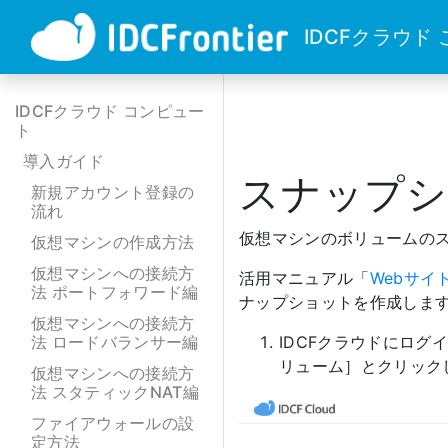
IDCFクラウド
IDCFクラウド コンピュー
ト
導入ガイド
スナップシ
新規アカウント登録の
流れ
仮想マシンのボリュームの
仮想マシンの作成方法
仮想マシンへの接続方
活用マニュアル「
Webサイ
法 ポートフォワード編
ナップショットを作成しま
仮想マシンへの接続方
法 ロードバランサー編
IDCFクラウドにロ
リューム］とクリック
仮想マシンへの接続方
法 スタティックNAT編
ファイアウォールの設
定方法