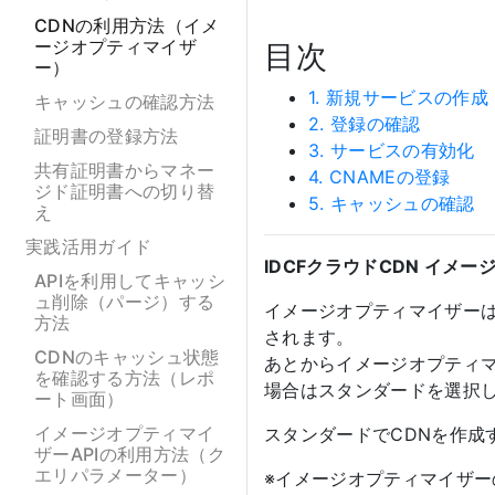
CDNの利用方法（イメ
ージオプティマイザ
目次
ー）
1. 新規サービスの作成
キャッシュの確認方法
2. 登録の確認
証明書の登録方法
3. サービスの有効化
共有証明書からマネー
4. CNAMEの登録
ジド証明書への切り替
5. キャッシュの確認
え
実践活用ガイド
IDCFクラウドCDN イメ
APIを利用してキャッシ
ュ削除（パージ）する
イメージオプティマイザー
方法
されます。
CDNのキャッシュ状態
あとからイメージオプティ
を確認する方法（レポ
場合はスタンダードを選択
ート画面）
イメージオプティマイ
スタンダードでCDNを作成
ザーAPIの利用方法（ク
エリパラメーター）
※イメージオプティマイザー