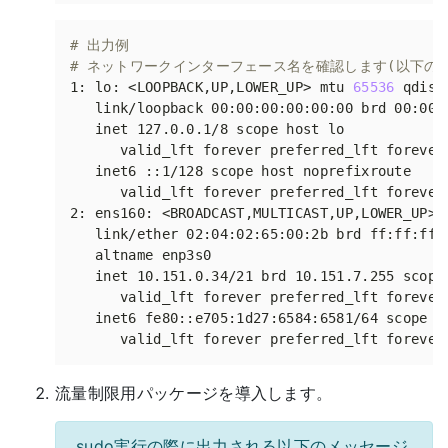
# 出力例
# ネットワークインターフェース名を確認します(以下の例で
1: lo: <LOOPBACK,UP,LOWER_UP> mtu 
65536
 qdisc
2: ens160: <BROADCAST,MULTICAST,UP,LOWER_UP> 
流量制限用パッケージを導入します。
sudo実行の際に出力される以下のメッセージ